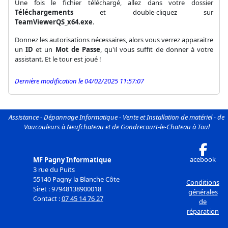
Une fois le fichier téléchargé, allez dans votre dossier
Téléchargements
et double-cliquez sur
TeamViewerQS_x64.exe
.
Donnez les autorisations nécessaires, alors vous verrez apparaitre
un
ID
et un
Mot de Passe
, qu'il vous suffit de donner à votre
assistant. Et le tour est joué !
Dernière modification le 04/02/2025 11:57:07
Assistance - Dépannage Informatique - Vente et Installation de matériel - de
Vaucouleurs à Neufchateau et de Gondrecourt-le-Chateau à Toul
acebook
MF Pagny Informatique
3 rue du Puits
55140 Pagny la Blanche Côte
Conditions
Siret : 97948138900018
générales
Contact :
07 45 14 76 27
de
réparation